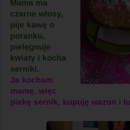
Mama ma
czarne włosy,
pije kawę o
poranku,
pielęgnuje
kwiaty i kocha
serniki.
Ja kocham
mamę, więc
piekę sernik, kupuję wazon i l