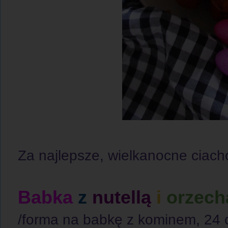
Za najlepsze, wielkanocne ciach
Babka
z
nutellą
i
orzech
/forma na babkę z kominem, 24 c