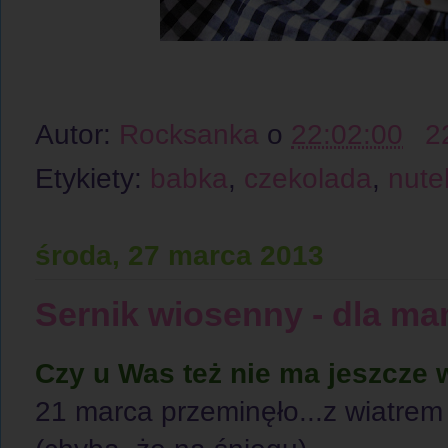
Autor:
Rocksanka
o
22:02:00
2
Etykiety:
babka
,
czekolada
,
nutel
środa, 27 marca 2013
Sernik wiosenny - dla m
Czy u Was też nie ma jeszcze 
21 marca przeminęło...z wiatrem 