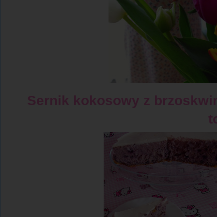
Sernik kokosowy z brzoskwi
t