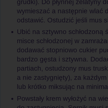
grudki). Do płynnej żelatyny 
wymieszać a następnie wlać d
odstawić. Ostudzić jeśli mus si
Ubić na sztywno schłodzoną ś
misce schłodzonej w zamrażar
dodawać stopniowo cukier pu
bardzo gęsta i sztywna. Dodać
partiach, ostudzony mus trus
a nie zastygnięty), za każdym
lub krótko miksując na minim
Powstały krem wyłożyć na wier
do zastygnięcia. Sernik musi 