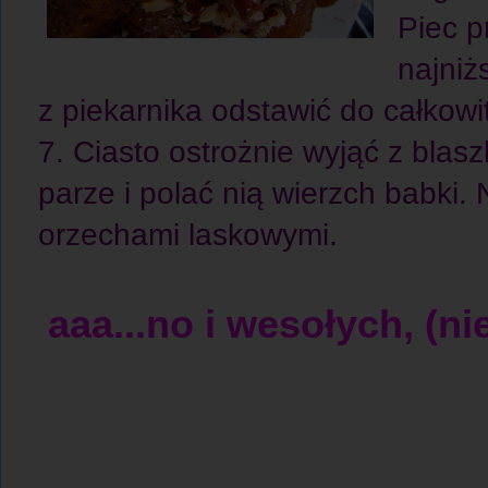
Piec p
najniż
z piekarnika odstawić do całkowi
7. Ciasto ostrożnie wyjąć z blas
parze i polać nią wierzch babki
orzechami laskowymi.
aaa...no i wesołych, (ni