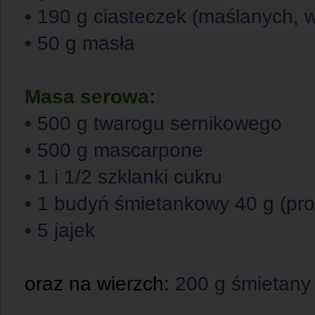
•
190 g ciasteczek (maślanych, w
•
50 g masła
Masa serowa:
•
500 g twarogu sernikowego
•
500 g mascarpone
•
1 i 1/2 szklanki cukru
•
1 budyń śmietankowy 40 g (pro
•
5 jajek
oraz na wierzch:
200 g śmietany 