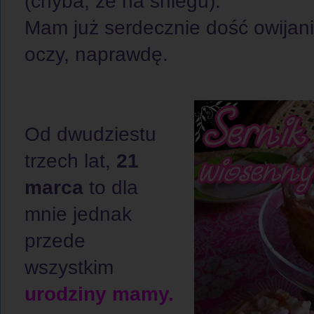
(chyba, że na śniegu).
Mam już serdecznie dość owijan
oczy, naprawdę.
Od dwudziestu
trzech lat,
21
marca
to dla
mnie jednak
przede
wszystkim
urodziny mamy.