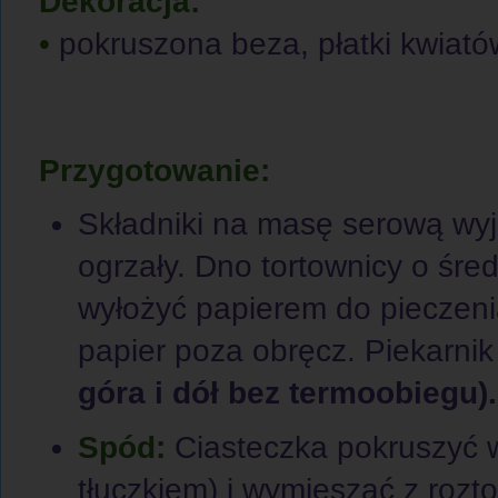
Dekoracja:
•
pokruszona beza, płatki kwiató
Przygotowanie:
Składniki na masę serową wyj
ogrzały. Dno tortownicy o śr
wyłożyć papierem do pieczeni
papier poza obręcz. Piekarni
góra i dół bez termoobiegu).
Spód:
Ciasteczka pokruszyć w
tłuczkiem) i wymieszać z roz