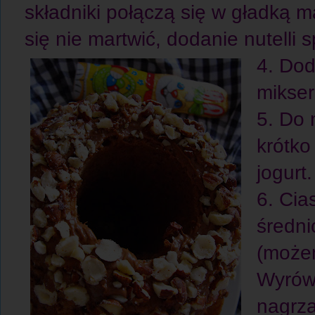
składniki połączą się w gładką m
się nie martwić, dodanie nutelli 
4. Dod
mikser
5. Do 
krótko
jogurt
6. Cia
średn
(może
Wyrówn
nagrza