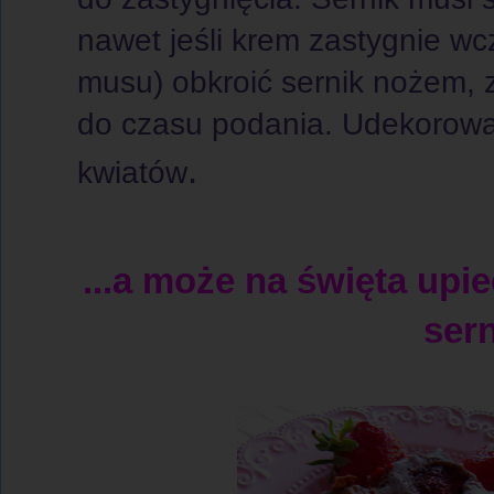
nawet jeśli krem zastygnie wc
musu) obkroić sernik nożem, z
do czasu podania. Udekorowa
.
kwiatów
...a może na święta upi
sern