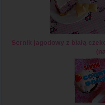
Sernik jagodowy z białą czek
(n