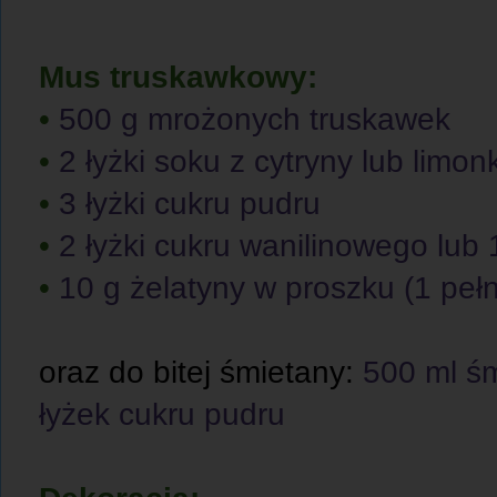
Mus truskawkowy:
•
500 g mrożonych truskawek
•
2 łyżki soku z cytryny lub limonk
•
3 łyżki cukru pudru
•
2 łyżki cukru wanilinowego lub 
•
10 g żelatyny w proszku (1 peł
oraz do bitej śmietany:
500 ml śmi
łyżek cukru pudru