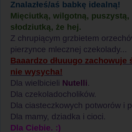
Znalazłeś/aś babkę idealną!
Mięciutką, wilgotną, puszystą
słodziutką, że hej.
Z chrupiącym grzbietem orzechów
pierzynce mlecznej czekolady...
Baaardzo dłuuugo zachowuje św
nie wysycha!
Dla wielbicieli
Nutelli
.
Dla czekoladocholików.
Dla ciasteczkowych potworów i 
Dla mamy, dziadka i cioci.
Dla Ciebie. :)