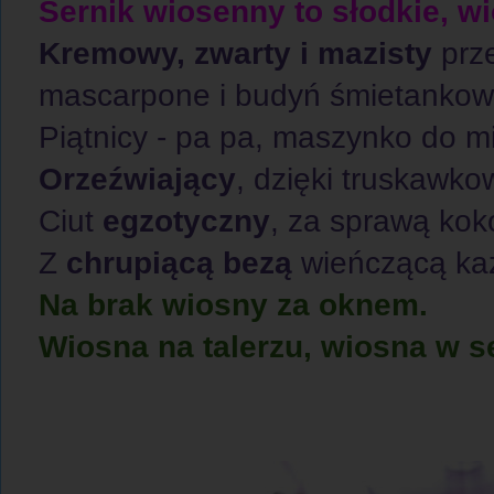
Sernik wiosenny to słodkie, w
Kremowy, zwarty i mazisty
prze
mascarpone i budyń śmietankowy
Piątnicy - pa pa, maszynko do m
Orzeźwiający
, dzięki truskawko
Ciut
egzotyczny
, za sprawą ko
Z
chrupiącą bezą
wieńczącą ka
Na brak wiosny za oknem.
Wiosna na talerzu, wiosna w se