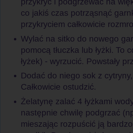
przykryć i podgrzewać na wię
co jakiś czas potrząsnąć garn
przykryciem całkowicie rozmro
Wylać na sitko do nowego garn
pomocą tłuczka lub łyżki. To c
łyżek) - wyrzucić. Powstały pr
Dodać do niego sok z cytryny, 
Całkowicie ostudzić.
Żelatynę zalać 4 łyżkami wod
następnie chwilę podgrzać (np
mieszając rozpuścić ją bardz