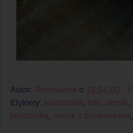
Autor:
Rocksanka
o
16:54:00
1
Etykiety:
kruszonka
,
lato
,
sernik
,
kruszonką
,
sernik z truskawkami