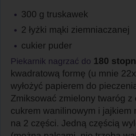
300 g truskawek
2 łyżki mąki ziemniaczanej
cukier puder
180 stopn
Piekarnik nagrzać do
kwadratową formę (u mnie 22
wyłożyć papierem do pieczeni
Zmiksować zmielony twaróg z 
cukrem wanilinowym i jajkiem 
na 2 części. Jedną częścią wy
(można palcami, nie trzeba wa