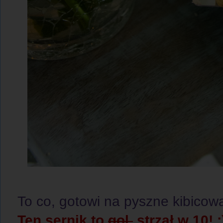
To co, gotowi na pyszne kibico
Ten sernik to
gol
strzał w 10! ;