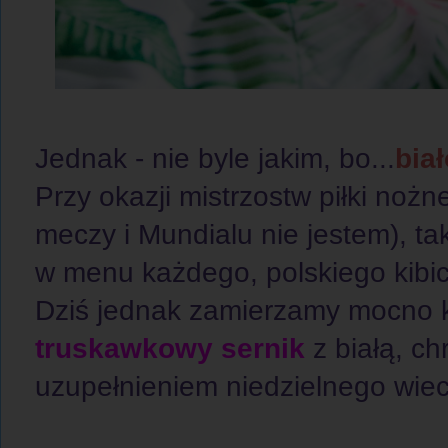
Jednak - nie byle jakim, bo...
bia
Przy okazji mistrzostw piłki nożn
meczy i Mundialu nie jestem), t
w menu każdego, polskiego kibica
Dziś jednak zamierzamy mocno k
truskawkowy sernik
z białą, c
uzupełnieniem niedzielnego wie