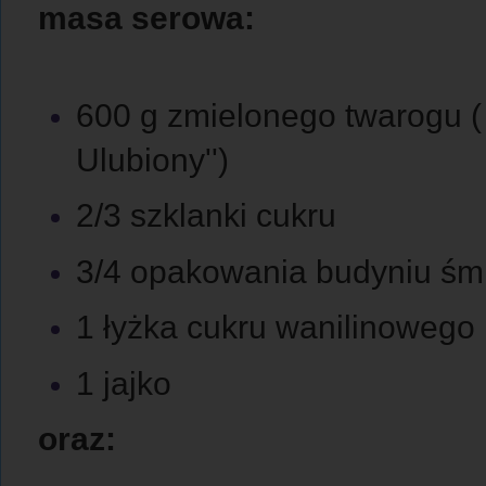
masa serowa:
600 g zmielonego twarogu ( 
Ulubiony'')
2/3 szklanki cukru
3/4 opakowania budyniu ś
1 łyżka cukru wanilinowego
1 jajko
oraz: