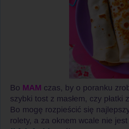
Bo
MAM
czas, by o poranku zrob
szybki tost z masłem, czy płatki 
Bo mogę rozpieścić się najleps
rolety, a za oknem wcale nie jest