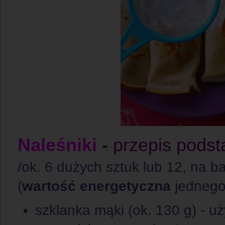
Naleśniki
-
przepis podst
/ok. 6 dużych sztuk lub 12, na ba
(
wartość energetyczna
jednego,
szklanka mąki (ok. 130 g) - u