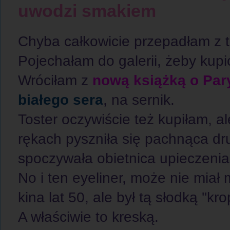
uwodzi smakiem
Chyba całkowicie przepadłam z t
Pojechałam do galerii, żeby kup
Wróciłam z
nową książką o Par
białego sera
, na sernik.
Toster oczywiście też kupiłam, a
rękach pyszniła się pachnąca dr
spoczywała obietnica upieczenia
No i ten eyeliner, może nie miał
kina lat 50, ale był tą słodką ''kro
A właściwie to kreską.