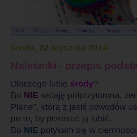
Start
Piekę
Gotuję
Podróżuję
Smakuję
Po
środa, 22 stycznia 2014
Naleśniki - przepis pods
Dlaczego lubię
środy
?
Bo
NIE
wstaję półprzytomna, zer
Plane'', którą z jakiś powodów u
po to, by przestać ją lubić.
Bo
NIE
potykam się w ciemnościa