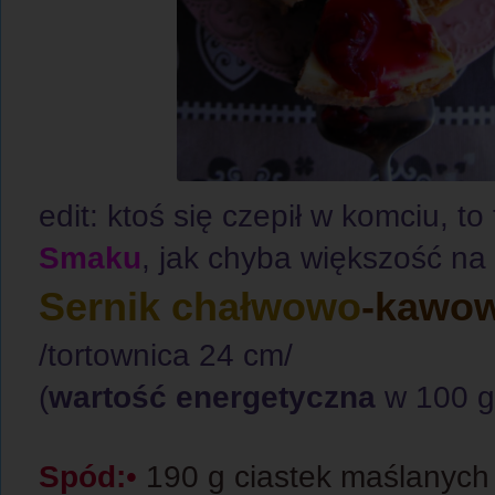
edit: ktoś się czepił w komciu, to
Smaku
, jak chyba większość na 
Sernik chałwowo
-kawo
/tortownica 24 cm/
(
wartość energetyczna
w 100 g 
Spód:
•
190 g ciastek maślanyc