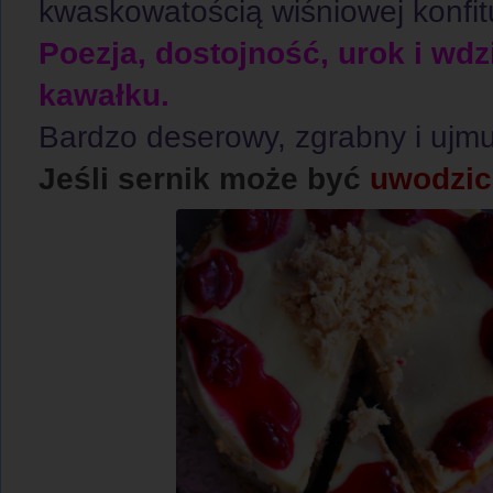
kwaskowatością wiśniowej konfit
Poezja, dostojność, urok i wd
kawałku.
Bardzo deserowy, zgrabny i ujmu
Jeśli sernik może być
uwodzici