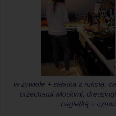
w żywiole + sałatka z rukolą,
orzechami włoskimi, dressin
bagietką + czer