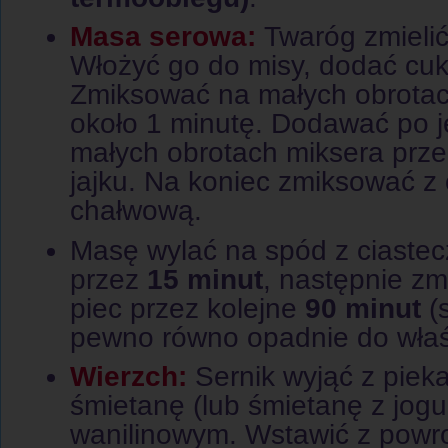
Masa serowa:
Twaróg zmieli
Włożyć go do misy, dodać cuk
Zmiksować na małych obrotach
około 1 minutę. Dodawać po j
małych obrotach miksera prz
jajku. Na koniec zmiksować 
chałwową.
Masę wylać na spód z ciastecz
przez
15 minut
, następnie z
piec przez kolejne
90 minut
(s
pewno równo opadnie do właś
Wierzch:
Sernik wyjąć z piek
śmietanę (lub śmietanę z jog
wanilinowym. Wstawić z powrot