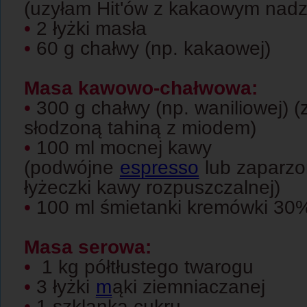
(uzyłam Hit'ów z kakaowym nadz
•
2 łyżki masła
•
60 g chałwy (np. kakaowej)
Masa kawowo-chałwowa:
•
300 g chałwy (np. waniliowej) (
słodzoną tahiną z miodem)
•
100 ml mocnej kawy
(podwójne
espresso
lub zaparzo
łyżeczki kawy rozpuszczalnej)
•
100 ml śmietanki kremówki 30
Masa serowa:
•
1 kg półtłustego twarogu
•
3 łyżki
m
ąki ziemniaczanej
•
1 szklanka cukru