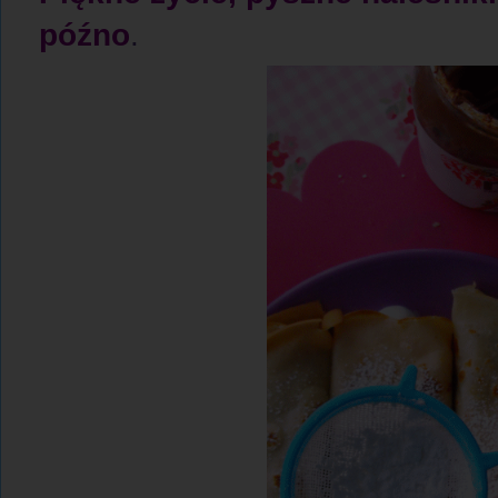
późno
.