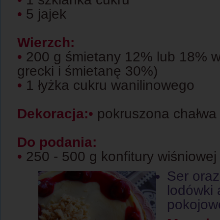
•
5 jajek
Wierzch:
•
200 g śmietany 12% lub 18% w 
grecki i śmietanę 30%)
•
1 łyżka cukru wanilinowego
Dekoracja:
•
pokruszona chałwa
Do podania:
•
250 - 500 g
konfitury wiśniowej
Ser oraz
lodówki 
pokojowe