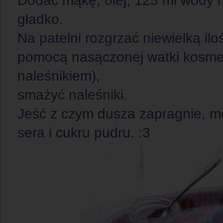
Dodać mąkę, olej, 125 ml wody i
gładko.
Na patelni rozgrzać niewielką ilo
pomocą nasączonej watki kosmet
naleśnikiem),
smażyć naleśniki.
Jeść z czym dusza zapragnie, m
sera i cukru pudru. :3