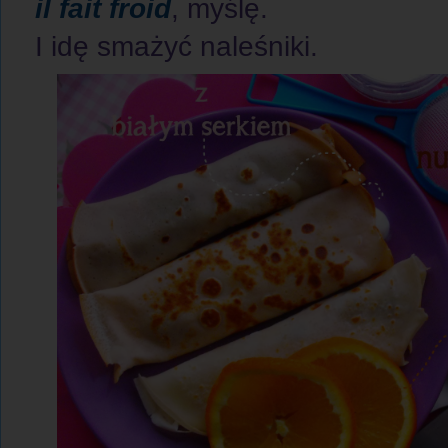
il fait froid
, myślę.
I idę smażyć naleśniki.