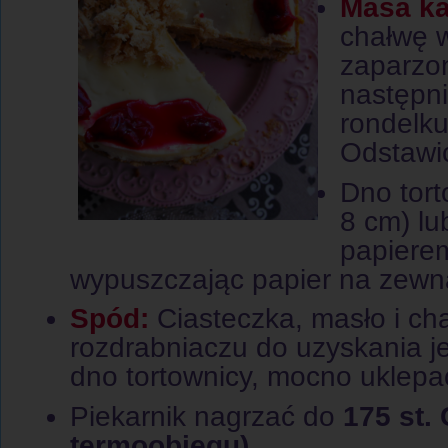
Masa k
chałwę w
zaparzo
następn
rondelku
Odstawić
Dno tort
8 cm) lu
papierem
wypuszczając papier na zewną
Spód:
Ciasteczka, masło i ch
rozdrabniaczu do uzyskania j
dno tortownicy, mocno uklepa
Piekarnik nagrzać do
175 st. 
termoobiegu)
.