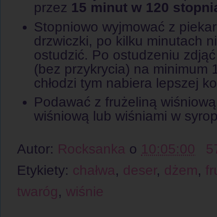
przez
15 minut w 120 stopni
Stopniowo wyjmować z piekarn
drzwiczki, po kilku minutach ni
ostudzić. Po ostudzeniu zdjąć
(bez przykrycia) na minimum 1
chłodzi tym nabiera lepszej ko
Podawać z frużeliną wiśniową 
wiśniową lub wiśniami w syro
Autor:
Rocksanka
o
10:05:00
5
Etykiety:
chałwa
,
deser
,
dżem
,
fr
twaróg
,
wiśnie