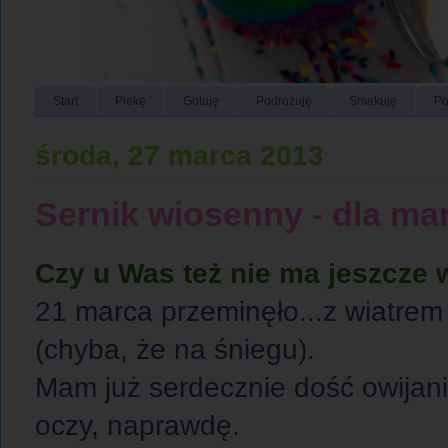
Start
Piekę
Gotuję
Podróżuję
Smakuję
Po
środa, 27 marca 2013
Sernik wiosenny - dla m
Czy u Was też nie ma jeszcze 
21 marca przeminęło...z wiatrem 
(chyba, że na śniegu).
Mam już serdecznie dość owijan
oczy, naprawdę.