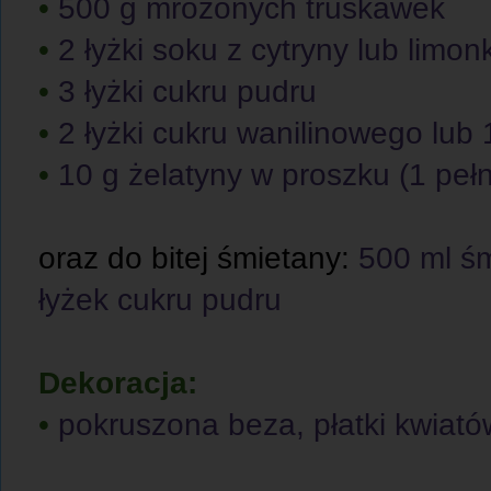
•
500 g mrożonych truskawek
•
2 łyżki soku z cytryny lub limonk
•
3 łyżki cukru pudru
•
2 łyżki cukru wanilinowego lub 
•
10 g żelatyny w proszku (1 peł
oraz do bitej śmietany:
500 ml śmi
łyżek cukru pudru
Dekoracja:
•
pokruszona beza, płatki kwiató