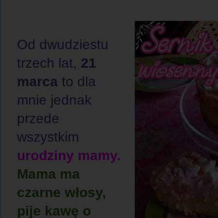
Od dwudziestu
trzech lat,
21
marca
to dla
mnie jednak
przede
wszystkim
urodziny mamy.
Mama ma
czarne włosy,
pije kawę o