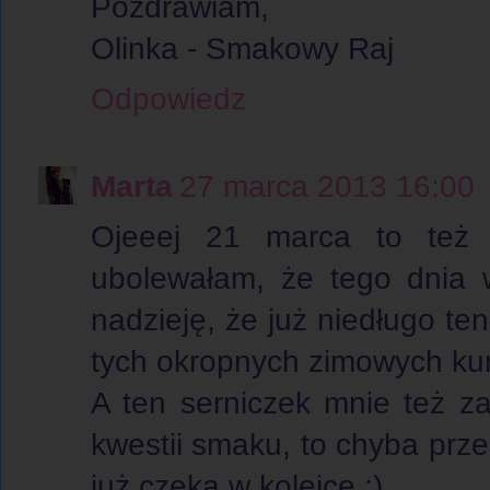
Pozdrawiam,
Olinka - Smakowy Raj
Odpowiedz
Marta
27 marca 2013 16:00
Ojeeej 21 marca to też m
ubolewałam, że tego dnia 
nadzieję, że już niedługo te
tych okropnych zimowych kurt
A ten serniczek mnie też z
kwestii smaku, to chyba prz
już czeka w kolejce :)