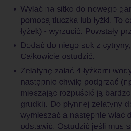
Wylać na sitko do nowego garn
pomocą tłuczka lub łyżki. To c
łyżek) - wyrzucić. Powstały pr
Dodać do niego sok z cytryny, 
Całkowicie ostudzić.
Żelatynę zalać 4 łyżkami wod
następnie chwilę podgrzać (np
mieszając rozpuścić ją bardz
grudki). Do płynnej żelatyny 
wymieszać a następnie wlać d
odstawić. Ostudzić jeśli mus si