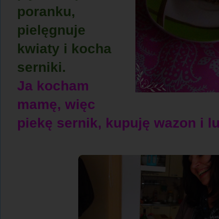
poranku,
pielęgnuje
kwiaty i kocha
serniki.
Ja kocham
mamę, więc
piekę sernik, kupuję wazon i l