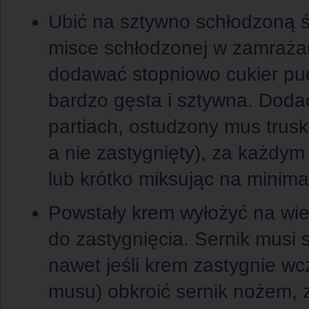
Ubić na sztywno schłodzoną ś
misce schłodzonej w zamrażar
dodawać stopniowo cukier pu
bardzo gęsta i sztywna. Dodać
partiach, ostudzony mus trus
a nie zastygnięty), za każdym
lub krótko miksując na minim
Powstały krem wyłożyć na wier
do zastygnięcia. Sernik musi 
nawet jeśli krem zastygnie wc
musu) obkroić sernik nożem, z