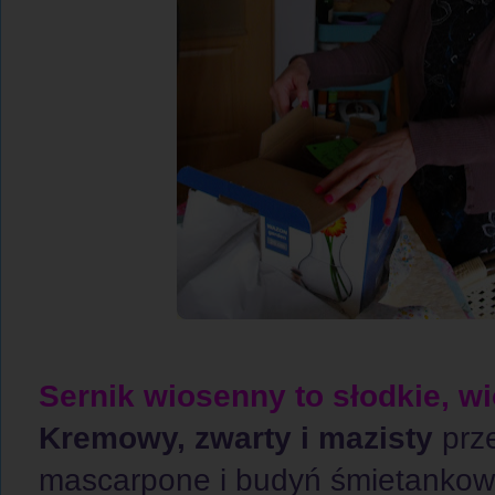
Sernik wiosenny to słodkie, w
Kremowy, zwarty i mazisty
prze
mascarpone i budyń śmietankowy