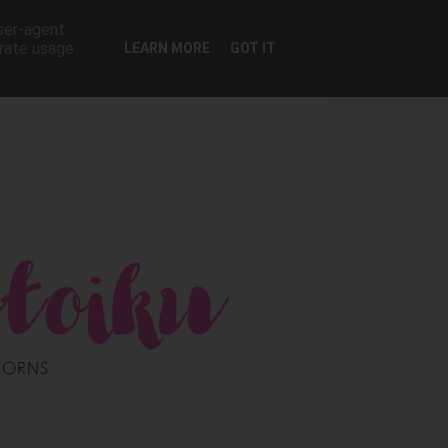
user-agent
erate usage
LEARN MORE
GOT IT