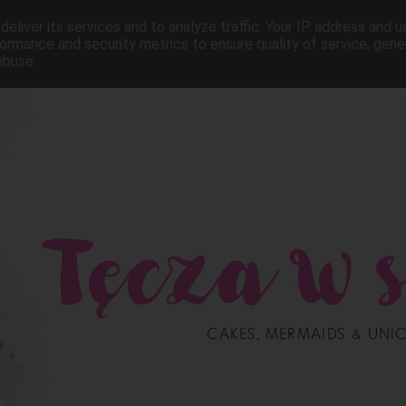
eliver its services and to analyze traffic. Your IP address and 
ormance and security metrics to ensure quality of service, gen
abuse.