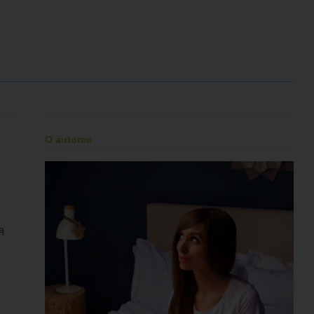
O autorce
ą