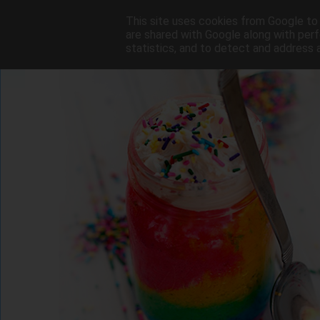
This site uses cookies from Google to d
are shared with Google along with perf
statistics, and to detect and address 