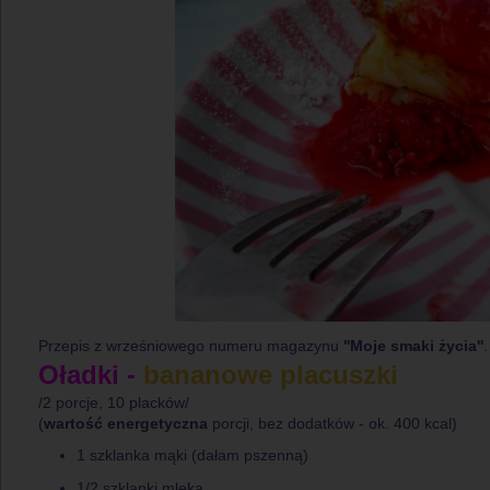
Przepis z wrześniowego numeru magazynu
''Moje smaki życia''
.
Oładki -
bananowe placuszki
/2 porcje, 10 placków/
(
wartość energetyczna
porcji, bez dodatków - ok. 400 kcal)
1 szklanka mąki (dałam pszenną)
1/2 szklanki mleka