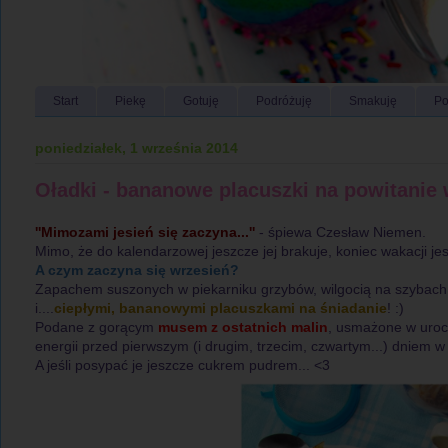
Start
Piekę
Gotuję
Podróżuję
Smakuję
Po
poniedziałek, 1 września 2014
Oładki - bananowe placuszki na powitanie 
''Mimozami jesień się zaczyna...''
- śpiewa Czesław Niemen.
Mimo, że do kalendarzowej jeszcze jej brakuje, koniec wakacji jes
A czym zaczyna się wrzesień?
Zapachem suszonych w piekarniku grzybów, wilgocią na szybach
i....
ciepłymi, bananowymi placuszkami na śniadanie
! :)
Podane z gorącym
musem z ostatnich malin
, usmażone w uroc
energii przed pierwszym (i drugim, trzecim, czwartym...) dniem w s
A jeśli posypać je jeszcze cukrem pudrem... <3