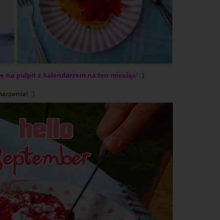
ę na pulpit z kalendarzem na ten miesiąc
! :)
marzenia!
:)