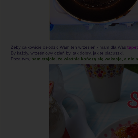
Żeby całkowicie osłodzić Wam ten wrzesień - mam dla Was
tapet
By każdy, wrześniowy dzień był tak dobry, jak te placuszki.
Poza tym,
pamiętajcie, że właśnie kończą się wakacje, a nie 