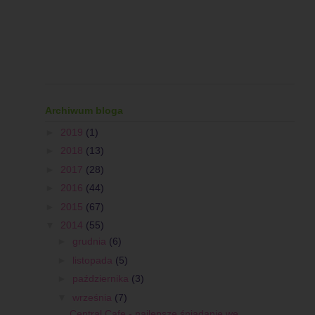
Archiwum bloga
►
2019
(1)
►
2018
(13)
►
2017
(28)
►
2016
(44)
►
2015
(67)
▼
2014
(55)
►
grudnia
(6)
►
listopada
(5)
►
października
(3)
▼
września
(7)
Central Cafe - najlepsze śniadanie we