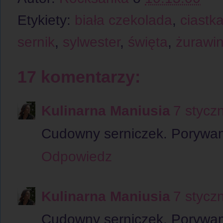
Etykiety:
biała czekolada
,
ciastk
sernik
,
sylwester
,
święta
,
żurawi
17 komentarzy:
Kulinarna Maniusia
7 stycz
Cudowny serniczek. Porywam
Odpowiedz
Kulinarna Maniusia
7 stycz
Cudowny serniczek. Porywam