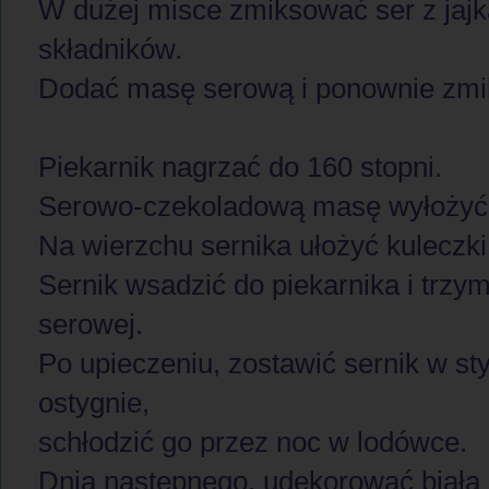
W dużej misce zmiksować ser z jajk
składników.
Dodać masę serową i ponownie zm
Piekarnik nagrzać do 160 stopni.
Serowo-czekoladową masę wyłożyć 
Na wierzchu sernika ułożyć kuleczki
Sernik wsadzić do piekarnika i trzy
serowej.
Po upieczeniu, zostawić sernik w st
ostygnie,
schłodzić go przez noc w lodówce.
Dnia następnego, udekorować białą c