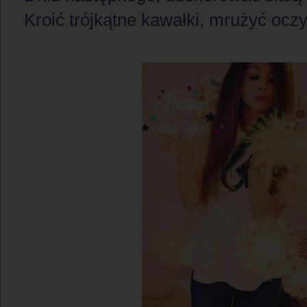
Kroić trójkątne kawałki, mrużyć oczy i