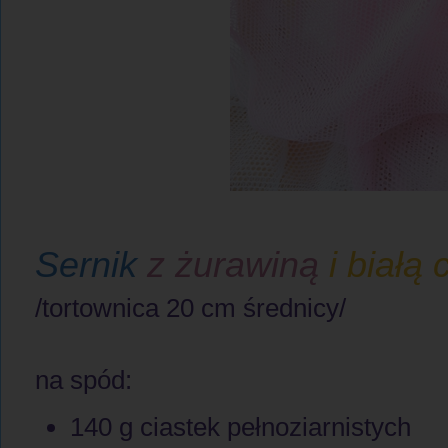
Sernik
z żurawiną
i białą
/tortownica 20 cm średnicy/
na spód:
140 g ciastek pełnoziarnistych