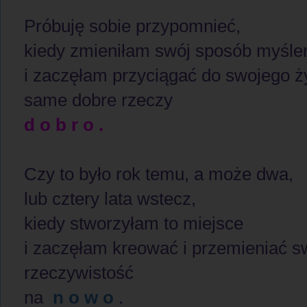
Próbuję sobie przypomnieć,
kiedy zmieniłam swój sposób myśle
i zaczęłam przyciągać do swojego ż
same dobre rzeczy
d o b r o .
Czy to było rok temu, a może dwa,
lub cztery lata wstecz,
kiedy stworzyłam to miejsce
i zaczęłam kreować i przemieniać s
rzeczywistość
na
n o w o
.