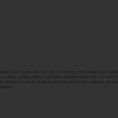
kę, cukier puder, drożdże i sól. Do letniego mleka dodać olej rzepak
 w misce, dodać żółtka i porządnie zagnieść ciasto (ok. 2-3 minut 
sto umieścić w misce, przykryć ją lnianą ściereczką i odstawić na god
objętość.