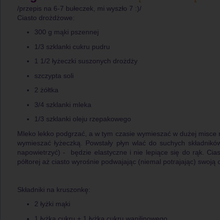
/przepis na 6-7 bułeczek, mi wyszło 7 :)/
Ciasto drożdżowe:
300 g mąki pszennej
1/3 szklanki cukru pudru
1 1/2 łyżeczki suszonych drożdży
szczypta soli
2 żółtka
3/4 szklanki mleka
1/3 szklanki oleju rzepakowego
Mleko lekko podgrzać, a w tym czasie wymieszać w dużej misce mą
wymieszać łyżeczką. Powstały płyn wlać do suchych składników
napowietrzyć) - będzie elastyczne i nie lepiące się do rąk. Cia
półtorej aż ciasto wyrośnie podwajając (niemal potrajając) swoją 
Składniki na kruszonkę:
2 łyżki mąki
1 łyżka cukru + 1 łyżka cukru wanilinowego