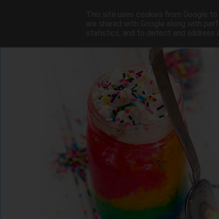
This site uses cookies from Google to d
are shared with Google along with perf
statistics, and to detect and address 