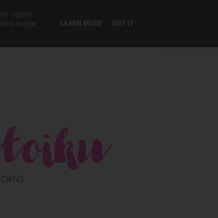
user-agent
erate usage
LEARN MORE
GOT IT