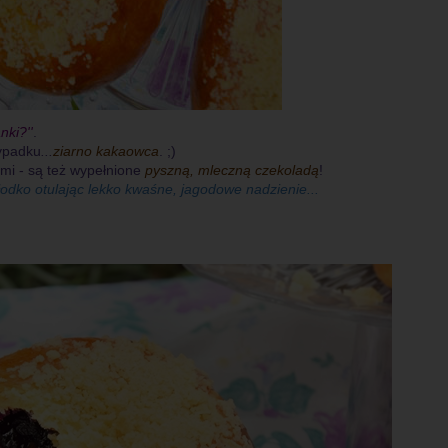
nki?''
.
zypadku
...
ziarno kakaowca
. ;)
ami - są też wypełnione
pyszną, mleczną czekoladą
!
odko otulając lekko kwaśne, jagodowe nadzienie...