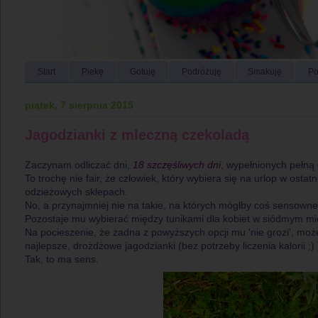
Start
Piekę
Gotuję
Podróżuję
Smakuję
Po
piątek, 7 sierpnia 2015
Jagodzianki z mleczną czekoladą
Zaczynam odliczać dni,
18 szczęśliwych dni
, wypełnionych pełną 
To trochę nie fair, że człowiek, który wybiera się na urlop w ostat
odzieżowych sklepach.
No, a przynajmniej nie na takie, na których mógłby coś sensowneg
Pozostaje mu wybierać między tunikami dla kobiet w siódmym mie
Na pocieszenie, że żadna z powyższych opcji mu 'nie grozi', moż
najlepsze, drożdżowe jagodzianki (bez potrzeby liczenia kalorii ;) 
Tak, to ma sens.