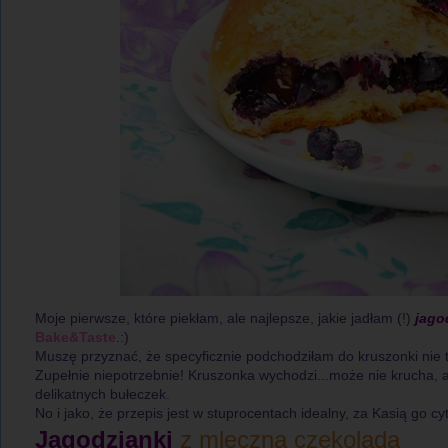
Moje pierwsze, które piekłam, ale najlepsze, jakie jadłam (!)
jago
Bake&Taste
.:)
Muszę przyznać, że specyficznie podchodziłam do kruszonki nie 
Zupełnie niepotrzebnie! Kruszonka wychodzi...może nie krucha, al
delikatnych bułeczek.
No i jako, że przepis jest w stuprocentach idealny, za Kasią go 
Jagodzianki
z mleczną czekoladą