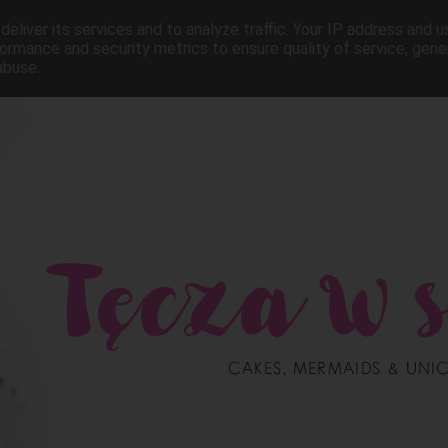
eliver its services and to analyze traffic. Your IP address and 
ormance and security metrics to ensure quality of service, gen
abuse.