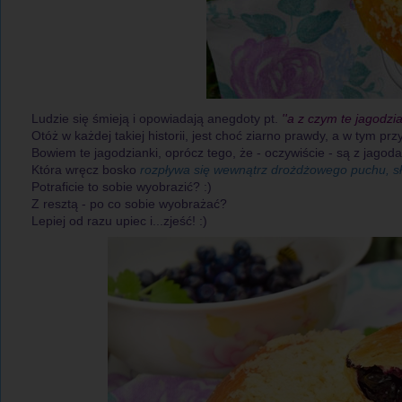
Ludzie się śmieją i opowiadają anegdoty pt.
''a z czym te jagodzia
Otóż w każdej takiej historii, jest choć ziarno prawdy, a w tym pr
Bowiem te jagodzianki, oprócz tego, że - oczywiście - są z jagod
Która wręcz bosko
rozpływa się wewnątrz drożdżowego puchu, sł
Potraficie to sobie wyobrazić? :)
Z resztą - po co sobie wyobrażać?
Lepiej od razu upiec i...zjeść! :)