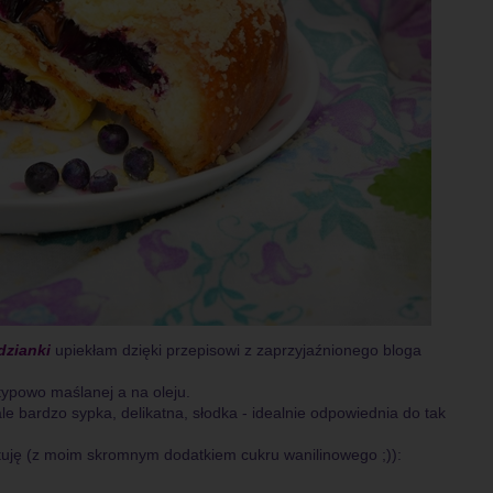
dzianki
upiekłam dzięki przepisowi z zaprzyjaźnionego bloga
typowo maślanej a na oleju.
e bardzo sypka, delikatna, słodka - idealnie odpowiednia do tak
cytuję (z moim skromnym dodatkiem cukru wanilinowego ;)):