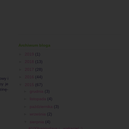
Archiwum bloga
►
2019
(1)
►
2018
(13)
►
2017
(28)
►
2016
(44)
owy i
by je
▼
2015
(67)
zinę-
►
grudnia
(3)
►
listopada
(4)
►
października
(3)
►
września
(2)
▼
sierpnia
(4)
#100happydays i...wakacje! :)