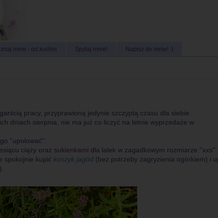
znaj mnie - od kuchni
Spytaj mnie!
Napisz do mnie! :)
garścią pracy, przyprawioną jedynie szczyptą czasu dla siebie.
nich dniach sierpnia, nie ma już co liczyć na letnie wyprzedaże w
o ''upolować''.
siącu ciąży oraz sukienkami dla lalek w zagadkowym rozmiarze ''xxs''.
e spokojnie kupić
koszyk jagód
(bez potrzeby zagryzienia ogórkiem) i u
).