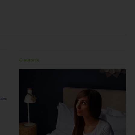
O autorce
piec