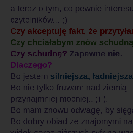
a teraz o tym, co pewnie interes
czytelników... ;)
Czy akceptuję fakt, że przytył
Czy chciałabym znów schudn
Czy schudnę?
Zapewne nie.
Dlaczego?
Bo jestem
silniejsza, ładniejsz
Bo nie tylko fruwam nad ziemią -
przynajmniej mocniej.. ;) ).
Bo mam znowu odwagę, by sięga
Bo dobry obiad ze znajomymi na m
widok coraz niższych cyfr na wa