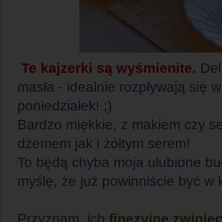
Te kajzerki są wyśmienite.
Deli
masła - idealnie rozpływają się 
poniedziałek! ;)
Bardzo miękkie, z makiem czy 
dżemem jak i żółtym serem!
To będą chyba moja ulubione bu
myślę, że już powinniście być w k
Przyznam, ich
finezyjne zwinięc