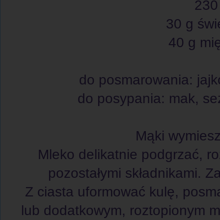
230
30 g świ
40 g mi
do posmarowania: jajk
do posypania: mak, sez
Mąki wymiesz
Mleko delikatnie podgrzać, r
pozostałymi składnikami. Za
Z ciasta uformować kulę, posma
lub dodatkowym, roztopionym ma