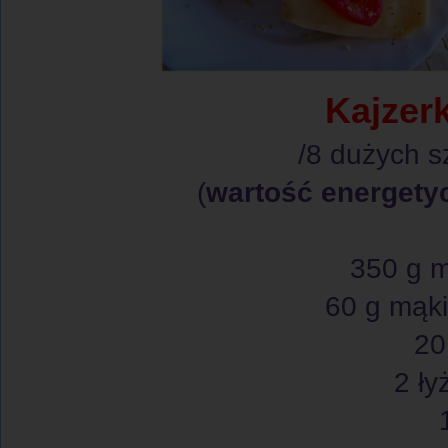
Kajzerk
/8 dużych s
(
wartość energety
350 g
60 g mąki
20
2 ły