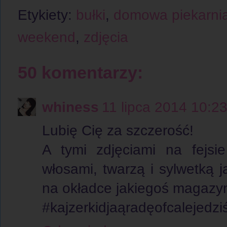
Etykiety:
bułki
,
domowa piekarni
weekend
,
zdjęcia
50 komentarzy:
whiness
11 lipca 2014 10:2
Lubię Cię za szczerość!
A tymi zdjęciami na fejsi
włosami, twarzą i sylwetką 
na okładce jakiegoś magazyn
#kajzerkidjaąradęofcalejedz