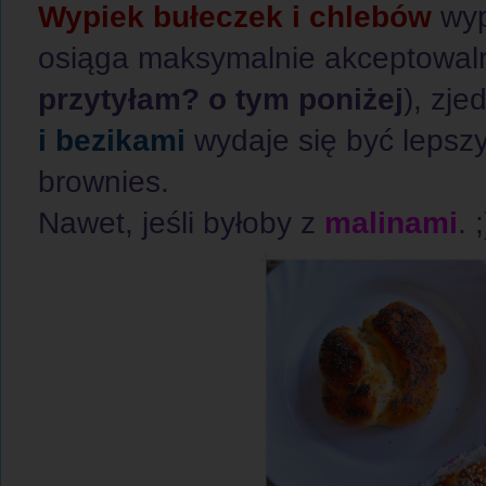
Wypiek bułeczek i chlebów
wyp
osiąga maksymalnie akceptowaln
przytyłam? o tym poniżej
), zje
i bezikami
wydaje się być lepsz
brownies.
Nawet, jeśli byłoby z
malinami
. ;