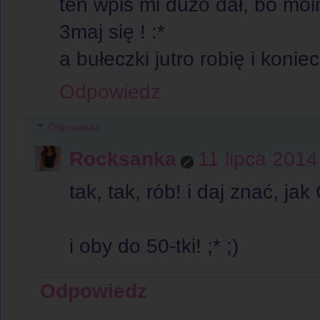
ten wpis mi dużo dał, bo moim
3maj się ! :*
a bułeczki jutro robię i konie
Odpowiedz
Odpowiedzi
Rocksanka
11 lipca 2014
tak, tak, rób! i daj znać, jak
i oby do 50-tki! ;* ;)
Odpowiedz