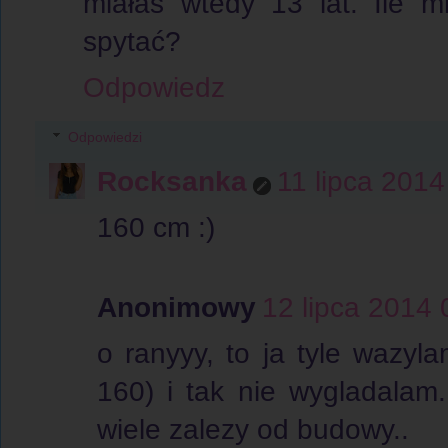
miałaś wtedy 13 lat. Ile m
spytać?
Odpowiedz
Odpowiedzi
Rocksanka
11 lipca 2014
160 cm :)
Anonimowy
12 lipca 2014 
o ranyyy, to ja tyle wazy
160) i tak nie wygladalam
wiele zalezy od budowy..