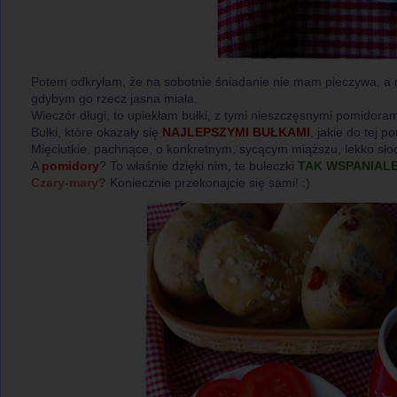
Potem odkryłam, że na sobotnie śniadanie nie mam pieczywa, a 
gdybym go rzecz jasna miała.
Wieczór długi, to upiekłam bułki, z tymi nieszczęsnymi pomidoram
Bułki, które okazały się
NAJLEPSZYMI BUŁKAMI
, jakie do tej p
Mięciutkie, pachnące, o konkretnym, sycącym miąższu, lekko sł
A
pomidory
? To właśnie dzięki nim, te bułeczki
TAK WSPANIAL
Czary-mary?
Koniecznie przekonajcie się sami! :)