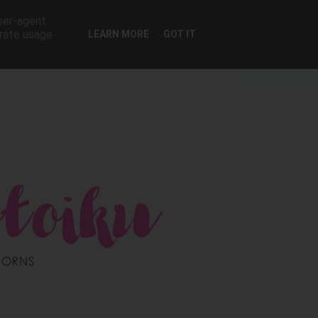
user-agent
erate usage
LEARN MORE
GOT IT