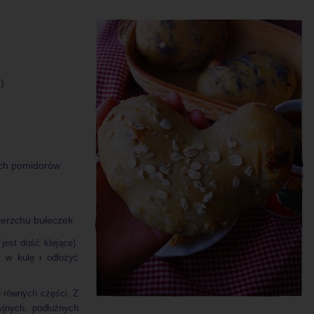
)
ych pomidorów
ierzchu bułeczek
jest dość klejące).
ć w kulę i odłożyć
) równych części. Z
yjnych, podłużnych