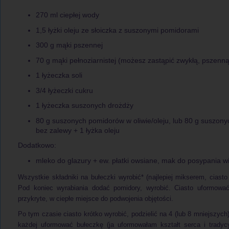
270 ml ciepłej wody
1,5 łyżki oleju ze słoiczka z suszonymi pomidorami
300 g mąki pszennej
70 g mąki pełnoziarnistej (możesz zastąpić zwykłą, pszenną
1 łyżeczka soli
3/4 łyżeczki cukru
1 łyżeczka suszonych drożdży
80 g suszonych pomidorów w oliwie/oleju, lub 80 g suszon
bez zalewy + 1 łyżka oleju
Dodatkowo:
mleko do glazury + ew. płatki owsiane, mak do posypania w
Wszystkie składniki na bułeczki wyrobić* (najlepiej mikserem, ciasto 
Pod koniec wyrabiania dodać pomidory, wyrobić. Ciasto uformowa
przykryte, w ciepłe miejsce do podwojenia objętości.
Po tym czasie ciasto krótko wyrobić, podzielić na 4 (lub 8 mniejszych
każdej uformować bułeczkę (ja uformowałam kształt serca i tradyc