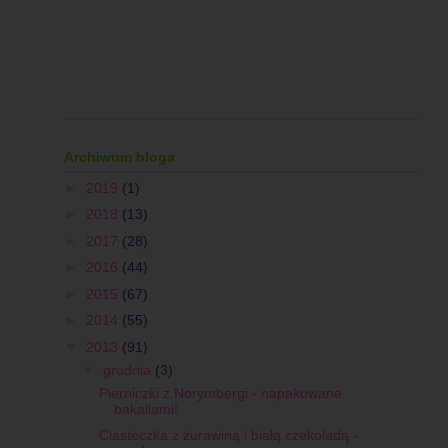
Archiwum bloga
►
2019
(1)
►
2018
(13)
►
2017
(28)
►
2016
(44)
►
2015
(67)
►
2014
(55)
▼
2013
(91)
▼
grudnia
(3)
Pierniczki z Norymbergi - napakowane
bakaliami!
Ciasteczka z żurawiną i białą czekoladą -