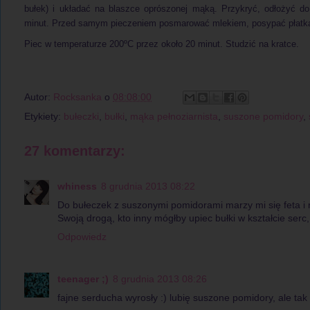
bułek) i układać na blaszce oprószonej mąką. Przykryć, odłożyć d
minut. Przed samym pieczeniem posmarować mlekiem, posypać płatk
Piec w temperaturze 200ºC przez około 20 minut. Studzić na kratce.
Autor:
Rocksanka
o
08:08:00
Etykiety:
bułeczki
,
bułki
,
mąka pełnoziarnista
,
suszone pomidory
,
27 komentarzy:
whiness
8 grudnia 2013 08:22
Do bułeczek z suszonymi pomidorami marzy mi się feta i 
Swoją drogą, kto inny mógłby upiec bułki w kształcie serc, j
Odpowiedz
teenager ;)
8 grudnia 2013 08:26
fajne serducha wyrosły :) lubię suszone pomidory, ale tak