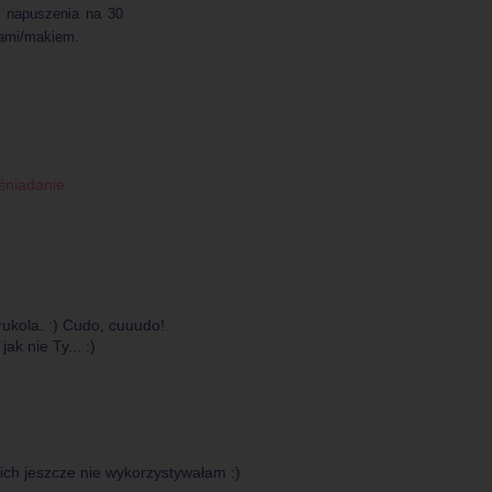
o napuszenia na 30
ami/makiem.
śniadanie
rukola. :) Cudo, cuuudo!
ak nie Ty... :)
 ich jeszcze nie wykorzystywałam :)