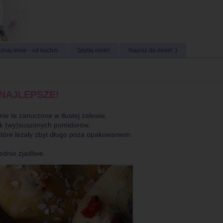
znaj mnie - od kuchni
Spytaj mnie!
Napisz do mnie! :)
e NAJLEPSZE!
nie te zanurzone w tłustej zalewie.
zek (wy)suszonych pomidorów.
 które leżały zbyt długo poza opakowaniem.
ednio zjadliwe.