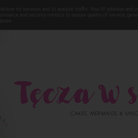
eliver its services and to analyze traffic. Your IP address and 
ormance and security metrics to ensure quality of service, gen
abuse.