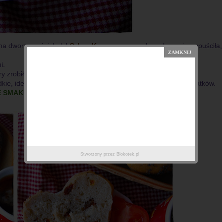
na dworze wciąż hulał
Orkan Ksawery
, psa z domu bym nie wypuściła,
i.
ory zrobiłam/jadłam.
odkie, idealne z samym masłem, albo w ogóle, bez żadnych dodatków.
E SMAKUJĄ
.
Stworzony przez
Blokotek.pl