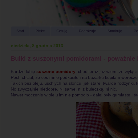
Start
Piekę
Gotuję
Podróżuję
Smakuję
Po
niedziela, 8 grudnia 2013
Bułki z suszonymi pomidorami - poważni
Bardzo lubię
suszone pomidory
, choć teraz już wiem, że wyłącz
Pech chciał, że coś mnie podkusiło i na bazarku kupiłam worec
Takich bez oleju, uschłych na słońcu, jak stare, twarde rodzynki,
No zwyczajnie niedobre. Ni same, ni z bułeczką, ni nic.
Nawet moczenie w oleju im nie pomogło - dalej były gumiaste i śr