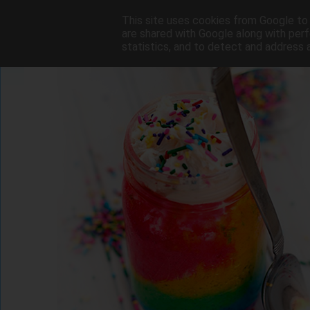
This site uses cookies from Google to d
are shared with Google along with perf
statistics, and to detect and address 