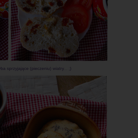
a sprzyjające (pieczeniu) wiatry... ;)