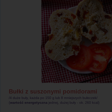
Bułki z suszonymi pomidorami
/4 duże buły, każda po 150 g lub 8 mniejszych bułeczek/
(
wartość energetyczna
jednej, dużej buły - ok. 260 kcal)