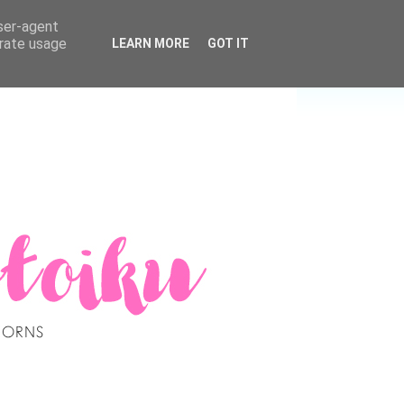
user-agent
erate usage
LEARN MORE
GOT IT