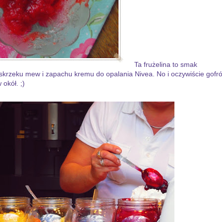
Ta frużelina to smak
skrzeku mew i zapachu kremu do opalania Nivea. No i oczywiście gofr
okół. ;)