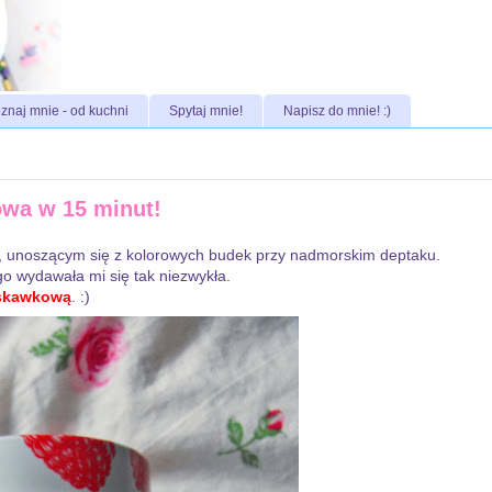
znaj mnie - od kuchni
Spytaj mnie!
Napisz do mnie! :)
owa w 15 minut!
, unoszącym się z kolorowych budek przy nadmorskim deptaku.
go wydawała mi się tak niezwykła.
skawkową
. :)