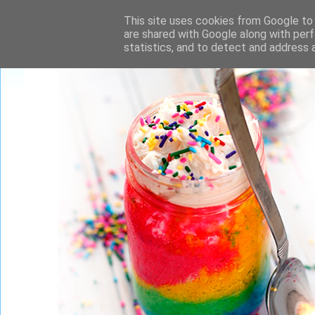
This site uses cookies from Google to d
are shared with Google along with perf
statistics, and to detect and address 