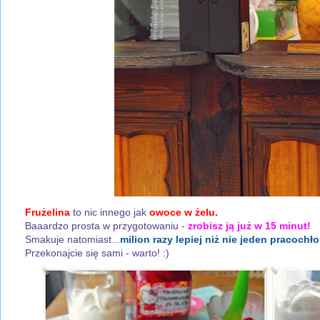
Frużelina
to nic innego jak
owoce w żelu.
Baaardzo prosta w przygotowaniu -
zrobisz ją już w 15 minut!
Smakuje natomiast...
milion razy lepiej niż nie jeden pracoch
Przekonajcie się sami - warto! :)