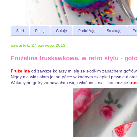
Start
Piekę
Gotuję
Podróżuję
Smakuję
Po
czwartek, 27 czerwca 2013
Frużelina truskawkowa, w retro stylu - got
Frużelina
od zawsze kojarzy mi się ze słodkim zapachem gofrów
Nigdy nie widziałam jej na półce w żadnym sklepie i pewnie dlate
Wakacyjne gofry zamawiałam więc właśnie z nią - koniecznie
tru