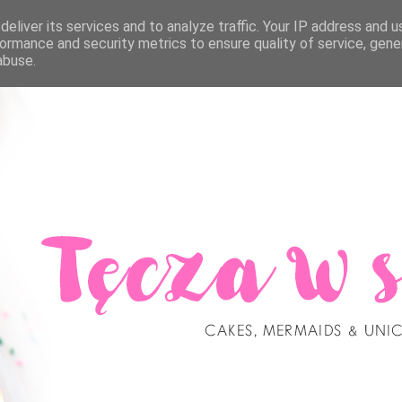
eliver its services and to analyze traffic. Your IP address and 
ormance and security metrics to ensure quality of service, gen
abuse.