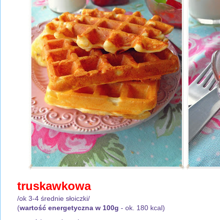
truskawkowa
/ok 3-4 średnie słoiczki/
(
wartość energetyczna w 100g
- ok. 180 kcal)