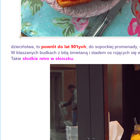
dzieciństwa, to
powrót do lat 90'tych
, do sopockiej promenady, 
W blaszanych budkach z bitą śmietaną i stadem os rojących się w 
Takie
słodkie retro w słoiczku.