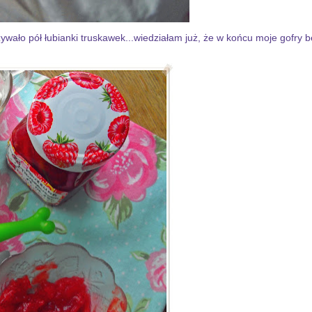
zywało pół łubianki truskawek...wiedziałam już, że w końcu moje gofry 
Stworzony przez
Blokotek.pl