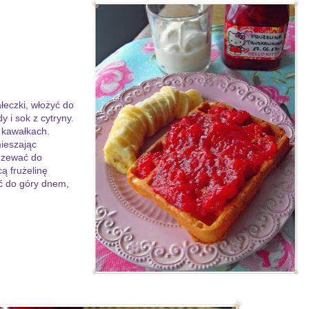
łeczki, włożyć do
 i sok z cytryny.
 kawałkach.
ieszając
grzewać do
cą frużelinę
ić do góry dnem,