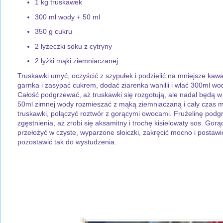
1 kg truskawek
300 ml wody + 50 ml
350 g cukru
2 łyżeczki soku z cytryny
2 łyżki mąki ziemniaczanej
Truskawki umyć, oczyścić z szypułek i podzielić na mniejsze kawa
garnka i zasypać cukrem, dodać ziarenka wanilii i wlać 300ml wody
Całość podgrzewać, aż truskawki się rozgotują, ale nadal będą w
50ml zimnej wody rozmieszać z mąką ziemniaczaną i cały czas m
truskawki, połączyć roztwór z gorącymi owocami. Frużelinę pod
zgęstnienia, aż zrobi się aksamitny i trochę kisielowaty sos. Gorą
przełożyć w czyste, wyparzone słoiczki, zakręcić mocno i postaw
pozostawić tak do wystudzenia.