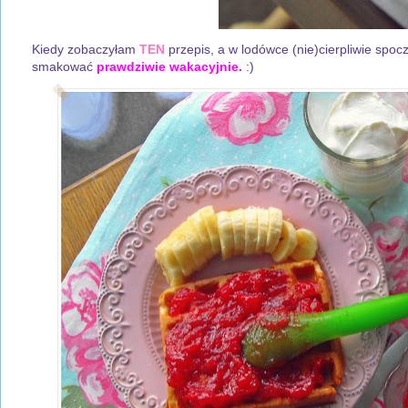
Kiedy zobaczyłam
TEN
przepis, a w lodówce (nie)cierpliwie spoc
smakować
prawdziwie wakacyjnie.
:)