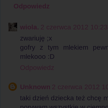
Odpowiedz
wiola.
2 czerwca 2012 10:23
zwariuję ;x
gofry z tym mlekiem pewn
mlekooo :D
Odpowiedz
Unknown
2 czerwca 2012 1
taki dzień dziecka też chcę 
porywam wszystkie w ciemno!