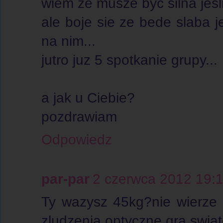
wiem ze musze byc silna jesli
ale boje sie ze bede slaba je
na nim...
jutro juz 5 spotkanie grupy...
a jak u Ciebie?
pozdrawiam
Odpowiedz
par-par
2 czerwca 2012 19:
Ty wazysz 45kg?nie wierze 
zludzenia optyczne,gra swiat