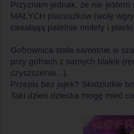
Przyznam jednak, że nie jestem s
MAŁYCH placuszków (wolę wgryź
caaałąąą patelnie omlety i placki
Gofrownica stała samotnie w sza
przy gofrach z samych białek (rę
czyszczenia...).
Przepis bez jajek? Słodziutkie b
Taki dzień dziecka mogę mieć co