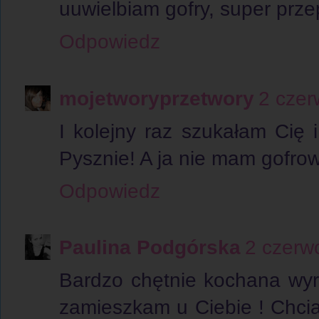
uuwielbiam gofry, super przepi
Odpowiedz
mojetworyprzetwory
2 czer
I kolejny raz szukałam Cię
Pysznie! A ja nie mam gofrown
Odpowiedz
Paulina Podgórska
2 czerw
Bardzo chętnie kochana wyr
zamieszkam u Ciebie ! Chcia