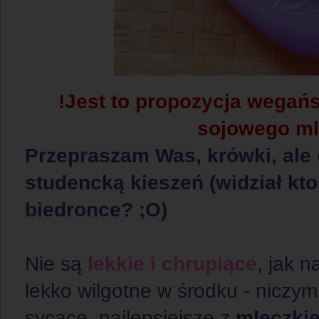
!Jest to propozycja wegańs
sojowego
ml
Przepraszam Was, krówki, ale 
studencką kieszeń (widział kt
biedronce? ;O)
Nie są
lekkie i chrupiące
, jak n
lekko wilgotne w środku - niczym
sycące, najlepsiejsze z
mleczki