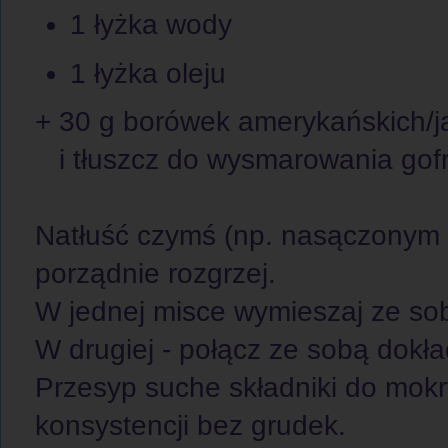
1 łyżka wody
1 łyżka oleju
+ 30 g borówek amerykańskich/
i tłuszcz do wysmarowania gofrow
Natłuść czymś (np. nasączonym o
porządnie rozgrzej.
W jednej misce wymieszaj ze sob
W drugiej - połącz ze sobą dokł
Przesyp suche składniki do mokr
konsystencji bez grudek.