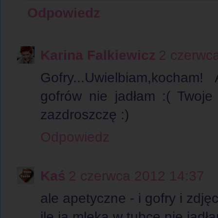
Odpowiedz
Karina Falkiewicz
2 czerwc
Gofry...Uwielbiam,kocham!
gofrów nie jadłam :( Twoje 
zazdroszczę :)
Odpowiedz
Kaś
2 czerwca 2012 14:37
ale apetyczne - i gofry i zdjęc
ile ja mleka w tubce nie jadłam