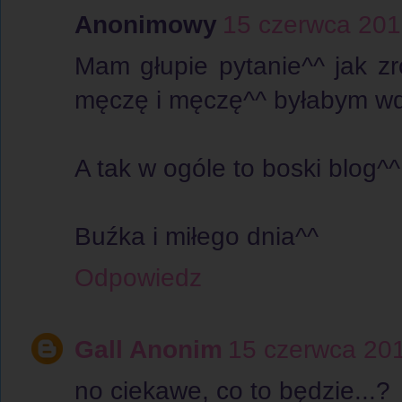
Anonimowy
15 czerwca 201
Mam głupie pytanie^^ jak zro
męczę i męczę^^ byłabym w
A tak w ogóle to boski blog^^
Buźka i miłego dnia^^
Odpowiedz
Gall Anonim
15 czerwca 20
no ciekawe, co to będzie...?