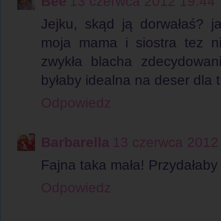
Bee
13 czerwca 2012 19:44
Jejku, skąd ją dorwałaś? 
moja mama i siostra tez ni
zwykła blacha zdecydowani
byłaby idealna na deser dla tr
Odpowiedz
Barbarella
13 czerwca 2012
Fajna taka mała! Przydałaby m
Odpowiedz