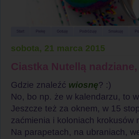
Start
Piekę
Gotuję
Podróżuję
Smakuję
Po
sobota, 21 marca 2015
Ciastka Nutellą nadziane
Gdzie znaleźć
wiosnę
? :)
No, bo np. że w kalendarzu, to 
Jeszcze też za oknem, w 15 sto
zaćmienia i koloniach krokusów r
Na parapetach, na ubraniach, w