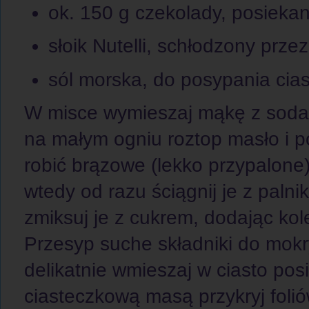
ok. 150 g czekolady, posiekan
słoik Nutelli, schłodzony prz
sól morska, do posypania cia
W misce wymieszaj mąkę z soda 
na małym ogniu roztop masło i po
robić brązowe (lekko przypalone
wtedy od razu ściągnij je z palni
zmiksuj je z cukrem, dodając kolej
Przesyp suche składniki do mokr
delikatnie wmieszaj w ciasto po
ciasteczkową masą przykryj foli