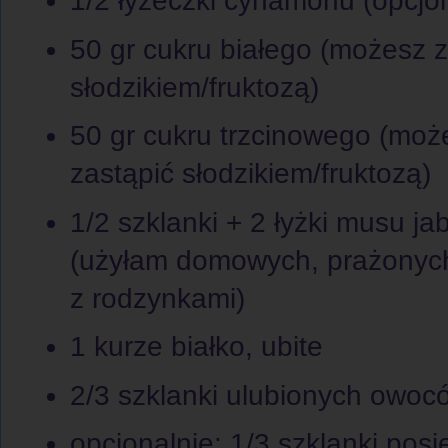
1/2 łyżeczki cynamonu (opcjon
50 gr cukru białego (możesz z
słodzikiem/fruktozą)
50 gr cukru trzcinowego (moż
zastąpić słodzikiem/fruktozą)
1/2 szklanki + 2 łyżki musu j
(użyłam domowych, prażonych
z rodzynkami)
1 kurze białko, ubite
2/3 szklanki ulubionych owoc
opcjonalnie: 1/3 szklanki pos