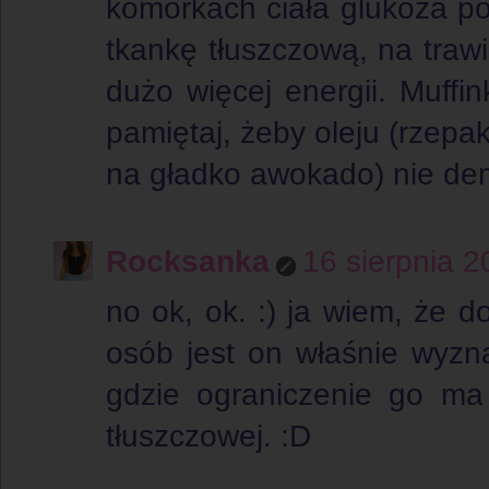
komórkach ciała glukoza p
tkankę tłuszczową, na traw
dużo więcej energii. Muffin
pamiętaj, żeby oleju (rze
na gładko awokado) nie de
Rocksanka
16 sierpnia 
no ok, ok. :) ja wiem, że do
osób jest on właśnie wyzna
gdzie ograniczenie go ma
tłuszczowej. :D