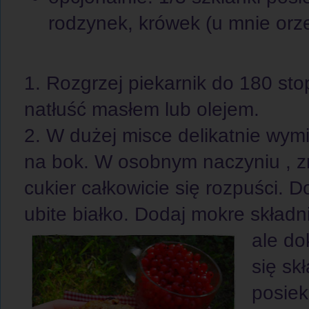
rodzynek, krówek (u mnie orz
1. Rozgrzej piekarnik do 180 sto
natłuść masłem lub olejem.
2. W dużej misce delikatnie wy
na bok. W osobnym naczyniu , z
cukier całkowicie się rozpuści. 
ubite białko. Dodaj mokre składni
ale do
się sk
posiek