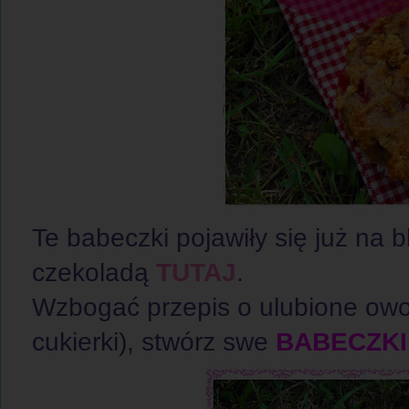
Te babeczki pojawiły się już na b
czekoladą
TUTAJ
.
Wzbogać przepis o ulubione owoc
cukierki), stwórz swe
BABECZKI