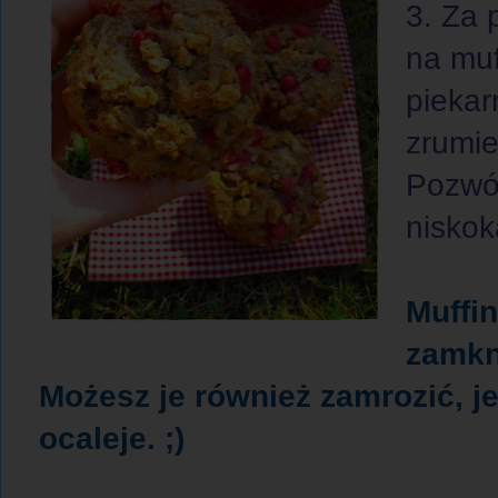
3. Za 
na muf
piekar
zrumie
Pozwól
niskok
Muffi
zamkn
Możesz je również zamrozić, je
ocaleje. ;)