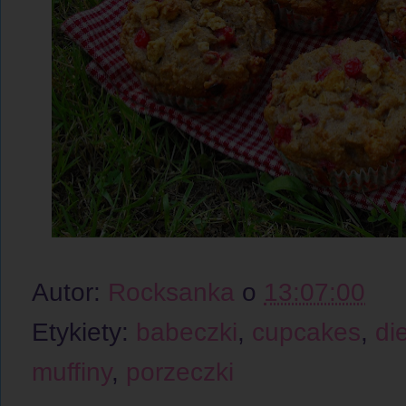
Autor:
Rocksanka
o
13:07:00
Etykiety:
babeczki
,
cupcakes
,
di
muffiny
,
porzeczki