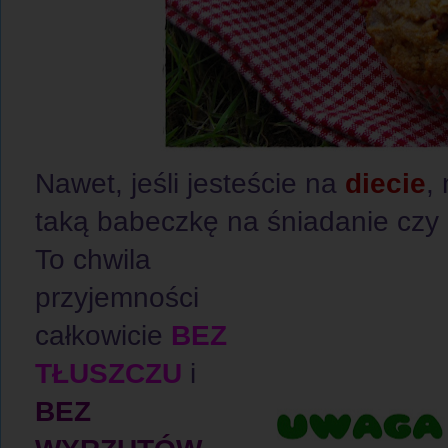
Nawet, jeśli jesteście na
diecie
,
taką babeczkę na śniadanie czy k
To chwila
przyjemności
całkowicie
BEZ
TŁUSZCZU
i
BEZ