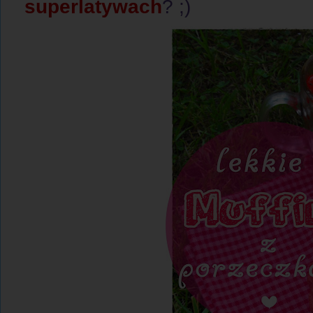
superlatywach
? ;)