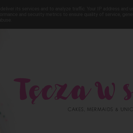
eliver its services and to analyze traffic. Your IP address and 
ormance and security metrics to ensure quality of service, gen
abuse.