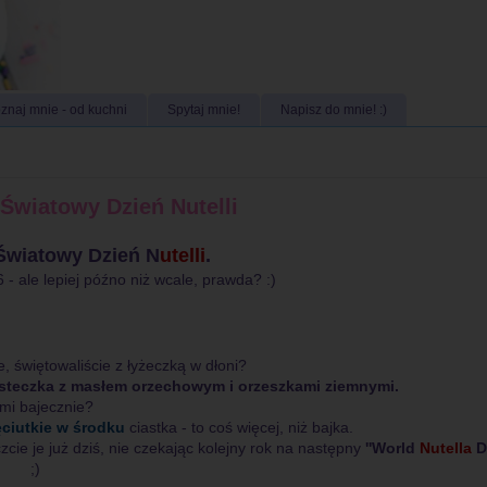
znaj mnie - od kuchni
Spytaj mnie!
Napisz do mnie! :)
Światowy Dzień Nutelli
Światowy Dzień N
utelli
.
 6 - ale lepiej późno niż wcale, prawda? :)
ie, świętowaliście z łyżeczką w dłoni?
steczka z masłem orzechowym i orzeszkami ziemnymi.
mi bajecznie?
ęciutkie w środku
ciastka - to coś więcej, niż bajka.
zcie je już dziś, nie czekając kolejny rok na następny
''World
Nutella
D
;)