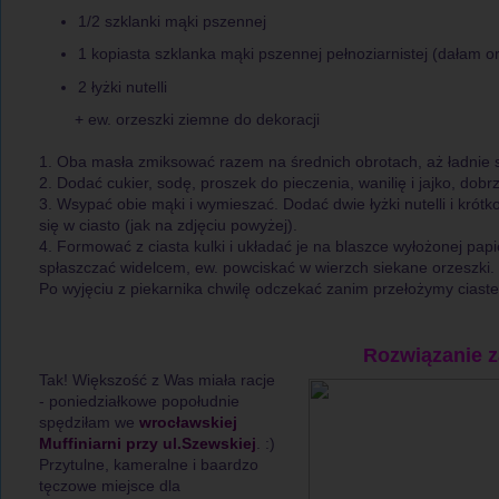
1/2 szklanki mąki pszennej
1 kopiasta szklanka mąki pszennej pełnoziarnistej (dałam o
2 łyżki nutelli
+ ew. orzeszki ziemne do dekoracji
1. Oba masła zmiksować razem na średnich obrotach, aż ładnie si
2. Dodać cukier, sodę, proszek do pieczenia, wanilię i jajko, dob
3. Wsypać obie mąki i wymieszać. Dodać dwie łyżki nutelli i kró
się w ciasto (jak na zdjęciu powyżej).
4. Formować z ciasta kulki i układać je na blaszce wyłożonej pap
spłaszczać widelcem, ew. powciskać w wierzch siekane orzeszki.
Po wyjęciu z piekarnika chwilę odczekać zanim przełożymy ciast
Rozwiązanie za
Tak! Większość z Was miała racje
- poniedziałkowe popołudnie
spędziłam we
wrocławskiej
Muffiniarni przy ul.Szewskiej
. :)
Przytulne, kameralne i baardzo
tęczowe miejsce dla