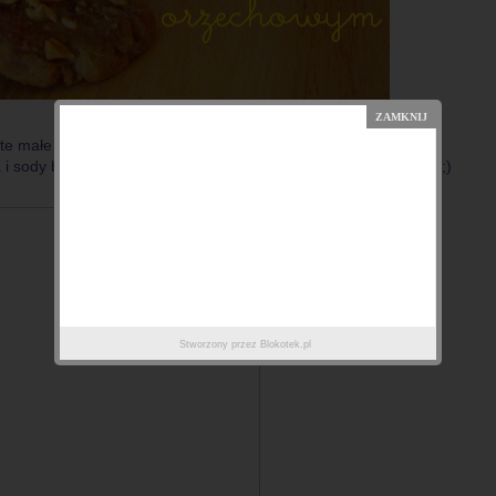
a te małe cuda znalazłam
TU
.
 i sody bo ciacha baaaaaarrrdzo rosną (
pozdrawiam Andzię
). ;)
Stworzony przez
Blokotek.pl