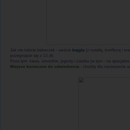
Jak nie lubicie babeczek - weźcie
bajgla
(z nutellą, konfiturą i
pożegnajcie się z 13 zł).
Poza tym: kawa, smoothie, jogurty i ciastka (w tym - na specjaln
Miejsce konieczne do odwiedzenia
- choćby dla nacieszenia o