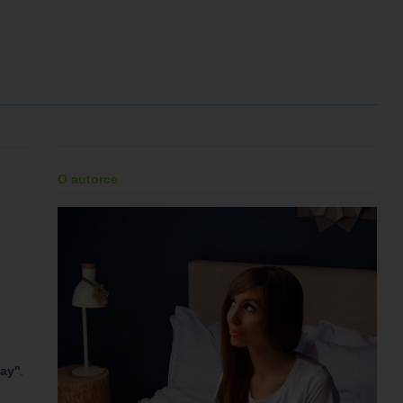
O autorce
ay''
.