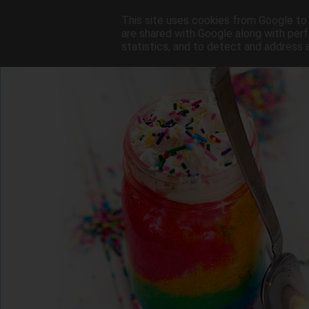
This site uses cookies from Google to d
are shared with Google along with perf
statistics, and to detect and address 