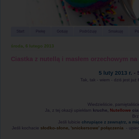
Start
Piekę
Gotuję
Podróżuję
Smakuję
Po
środa, 6 lutego 2013
Ciastka z nutellą i masłem orzechowym na 
5 luty 2013 r.
- 
Tak, tak - wiem - dziś jest już
Wiedzieliście, pamiętaliśc
Ja, z tej okazji upiekłam
kruche,
Nutellowe
cia
Brz
Jeśli lubicie
chrupiące z zewnątrz, a mi
Jeśli kochacie
słodko-słone, 'snickersowe' połączenia
- upiec