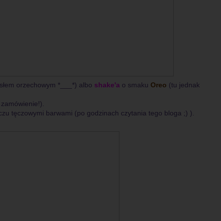
 masłem orzechowym *___*) albo
shake'a
o smaku
Oreo
(tu jednak
e zamówienie!).
czu tęczowymi barwami (po godzinach czytania tego bloga ;) ).