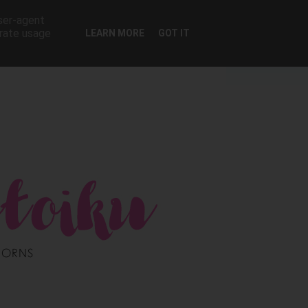
user-agent
erate usage
LEARN MORE
GOT IT