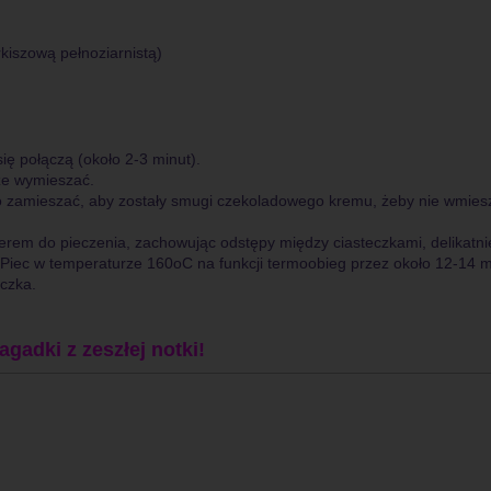
rkiszową pełnoziarnistą)
ę połączą (około 2-3 minut).
rze wymieszać.
tko zamieszać, aby zostały smugi czekoladowego kremu, żeby nie wmies
ierem do pieczenia, zachowując odstępy między ciasteczkami, delikatni
 Piec w temperaturze 160oC na funkcji termoobieg przez około 12-14 m
eczka.
gadki z zeszłej notki!