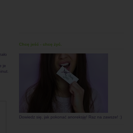
Chcę jeść - chcę żyć.
zało
e je
inut.
Dowiedz się, jak pokonać anoreksję! Raz na zawsze! :)