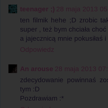
teenager ;)
28 maja 2013 05
ten filmik hehe ;D zrobic ta
super , też bym chciała choć r
a jajecznicą mnie pokusiłaś i 
Odpowiedz
An arouse
28 maja 2013 07
zdecydowanie powinnaś zos
tym :D
Pozdrawiam :*