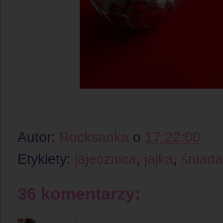
Autor:
Rocksanka
o
17:22:00
Etykiety:
jajecznica
,
jajka
,
śniada
36 komentarzy: